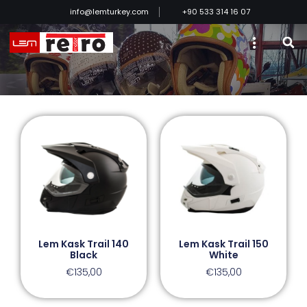
info@lemturkey.com
+90 533 314 16 07
Lem Kask Trail 140
Lem Kask Trail 150
Black
White
€
135,00
€
135,00