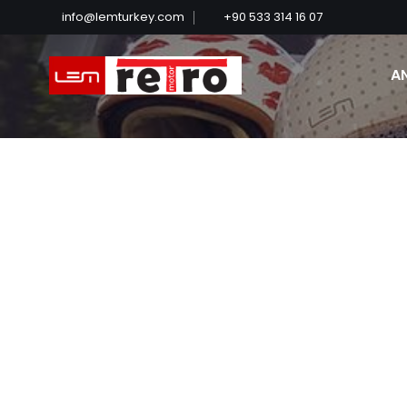
info@lemturkey.com
+90 533 314 16 07
A