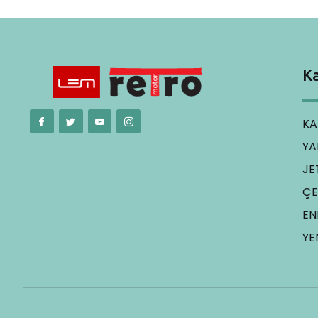
Ka
KA
YA
JE
ÇE
EN
YE