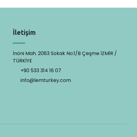
İletişim
İnöni Mah. 2083 Sokak No:1/B Çeşme İZMİR /
TÜRKİYE
+90 533 314 16 07
info@lemturkey.com